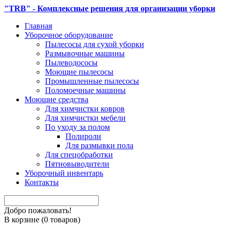
"TRB" - Комплексные решения для организации уборки
Главная
Уборочное оборудование
Пылесосы для сухой уборки
Размывочные машины
Пылеводососы
Моющие пылесосы
Промышленные пылесосы
Поломоечные машины
Моющие средства
Для химчистки ковров
Для химчистки мебели
По уходу за полом
Полироли
Для размывки пола
Для спецобработки
Пятновыводители
Уборочный инвентарь
Контакты
Добро пожаловать!
В корзине (
0
товаров)